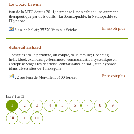
Le Cozic Erwan
issu de la MTC depuis 2011,je propose à mon cabinet une approche
thérapeutique par trois outils : La Somatopathie, la Naturopathie et
l'Hypnose.
En savoir plus
6 rue de bel air, 35770 Vern-sur-Seiche
dubreuil richard
Thérapies : de la personne, du couple, de la famille; Coaching
individuel, examens, performances; communication systémique en
entreprise Stages résidentiels: "connaissance de soi", auto hypnose
(dans divers sites de l’hexagone
En savoir plus
22 rue Jean de Merville, 56100 lorient
Page n°1 sur 12
1
2
3
4
5
6
7
8
9
10
>
>>