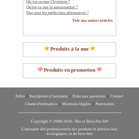
Qu’est-ce-que l’hypnose ?
Qu'est-ce que la naturopathie ?
Que sont les médecines alternatives ?
Voir nos autres articles
Produits à la une
Produits en promotion
Edito
|
Inscription à l'annuaire
|
Foire aux questions
|
Contact
Charte d'utilisation
|
Mentions légales
|
Partenaires
Copyright © 2008-2026 -
Bio et Bien-être.fr®
L'annuaire des professionnels des produits et services bio,
écologiques, et de bien-être