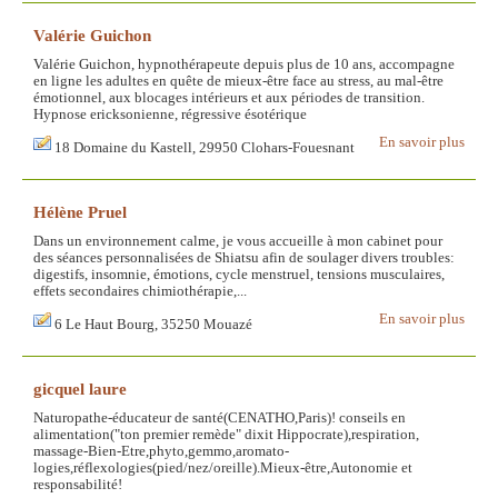
Valérie Guichon
Valérie Guichon, hypnothérapeute depuis plus de 10 ans, accompagne
en ligne les adultes en quête de mieux-être face au stress, au mal-être
émotionnel, aux blocages intérieurs et aux périodes de transition.
Hypnose ericksonienne, régressive ésotérique
En savoir plus
18 Domaine du Kastell, 29950 Clohars-Fouesnant
Hélène Pruel
Dans un environnement calme, je vous accueille à mon cabinet pour
des séances personnalisées de Shiatsu afin de soulager divers troubles:
digestifs, insomnie, émotions, cycle menstruel, tensions musculaires,
effets secondaires chimiothérapie,...
En savoir plus
6 Le Haut Bourg, 35250 Mouazé
gicquel laure
Naturopathe-éducateur de santé(CENATHO,Paris)! conseils en
alimentation("ton premier remède" dixit Hippocrate),respiration,
massage-Bien-Etre,phyto,gemmo,aromato-
logies,réflexologies(pied/nez/oreille).Mieux-être,Autonomie et
responsabilité!