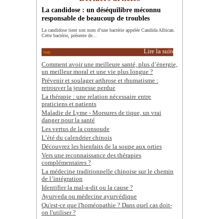
La candidose : un déséquilibre méconnu
responsable de beaucoup de troubles
La candidose tient son nom d’une bactérie appelée Candida Albican.
Cette bactérie, présente de...
Lire la suite
Comment avoir une meilleure santé, plus d’énergie,
un meilleur moral et une vie plus longue ?
Prévenir et soulager arthrose et rhumatisme :
retrouver la jeunesse perdue
La thérapie : une relation nécessaire entre
praticiens et patients
Maladie de Lyme - Morsures de tique, un vrai
danger pour la santé
Les vertus de la consoude
L’été du calendrier chinois
Découvrez les bienfaits de la soupe aux orties
Vers une reconnaissance des thérapies
complémentaires ?
La médecine traditionnelle chinoise sur le chemin
de l’intégration
Identifier la mal-a-dit ou la cause ?
Ayurveda ou médecine ayurvédique
Qu'est-ce que l'homéopathie ? Dans quel cas doit-
on l'utiliser ?