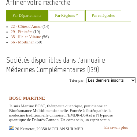
Affiner votre recherche
Par Départements
Par Régions *
Par catégories
22 - Côtes d'Armor
(14)
29 - Finistère
(19)
35 - Ille-et-Vilaine
(56)
56 - Morbihan
(50)
Sociétés disponibles dans l'annuaire
Médecines Complémentaires (
139
)
Trier par :
BOSC MARTINE
Je suis Martine BOSC, thérapeute quantique, praticienne en
Biorésonance Multidimensionnelle. Formée à l'ostéopathie, la
médecine traditionnelle chinoise, l’EMDR-DSA et à l’Hypnose
quantique de Dolorès Cannon. Un corps sain, un esprit serein
En savoir plus
20 Kervetot, 29350 MOELAN SUR MER