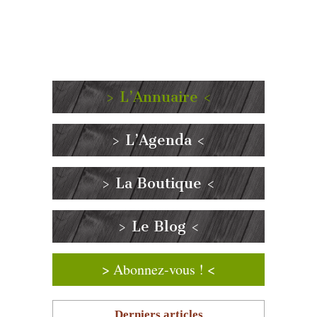
> L’Annuaire <
> L’Agenda <
> La Boutique <
> Le Blog <
> Abonnez-vous ! <
Derniers articles