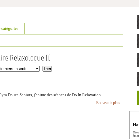
r catégories
aire Relaxologue (
1
)
 Gym Douce Séniors, j'anime des séances de Do In Relaxation.
En savoir plus
Har
Déco
émot