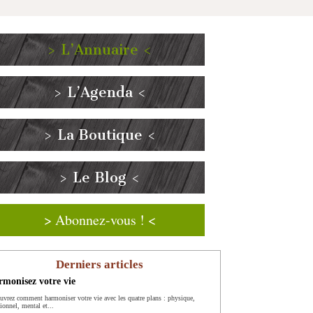
> L’Annuaire <
> L’Agenda <
> La Boutique <
> Le Blog <
> Abonnez-vous ! <
Derniers articles
monisez votre vie
uvrez comment harmoniser votre vie avec les quatre plans : physique,
ionnel, mental et...