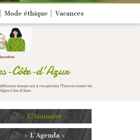
Mode éthique
Vacances
laxation
pes-Côte-d'Azur
délicieux instant zen à vos proches !Trouvez toutes les
-Alpes-Côte-d'Azur
> L’Annuaire <
> L’Agenda <