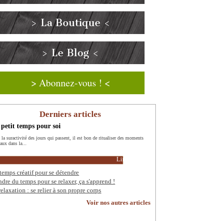
> La Boutique <
> Le Blog <
> Abonnez-vous ! <
Derniers articles
petit temps pour soi
 la suractivité des jours qui passent, il est bon de ritualiser des moments
aux dans la...
Lire la suite
temps créatif pour se détendre
ndre du temps pour se relaxer, ça s'apprend !
relaxation : se relier à son propre corps
Voir nos autres articles