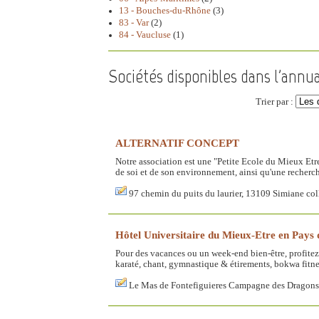
13 - Bouches-du-Rhône
(3)
83 - Var
(2)
84 - Vaucluse
(1)
Sociétés disponibles dans l'annua
Trier par :
ALTERNATIF CONCEPT
Notre association est une "Petite Ecole du Mieux Etre 
de soi et de son environnement, ainsi qu'une recherche
97 chemin du puits du laurier, 13109 Simiane co
Hôtel Universitaire du Mieux-Etre en Pays
Pour des vacances ou un week-end bien-être, profitez 
karaté, chant, gymnastique & étirements, bokwa fitnes
Le Mas de Fontefiguieres Campagne des Dragons,