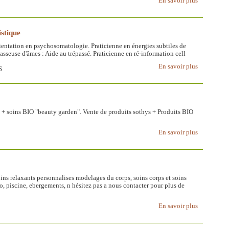
En savoir plus
stique
ientation en psychosomatologie. Praticienne en énergies subtiles de
asseuse d'âmes : Aide au trépassé. Praticienne en ré-information cell
En savoir plus
S
ys + soins BIO "beauty garden". Vente de produits sothys + Produits BIO
En savoir plus
ins relaxants personnalises modelages du corps, soins corps et soins
, piscine, ebergements, n hésitez pas a nous contacter pour plus de
En savoir plus