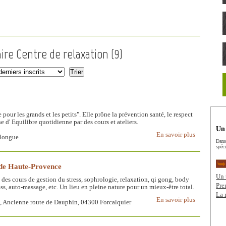
ire Centre de relaxation (
9
)
pour les grands et les petits". Elle prône la prévention santé, le respect
 d' Equilibre quotidienne par des cours et ateliers.
Un 
En savoir plus
llongue
Dans
spéci
 de Haute-Provence
Un 
des cours de gestion du stress, sophrologie, relaxation, qi gong, body
Pre
s, auto-massage, etc. Un lieu en pleine nature pour un mieux-être total.
La 
En savoir plus
 Ancienne route de Dauphin, 04300 Forcalquier