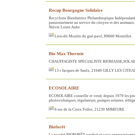
Recup Bourgogne Solidaire
Recyclerie Bienfaitrice Philanthropique Indépendante
passionnément au service du citoyen et des animau
Nièvre Loiret Aube
Lieu-dit Moulin du gué-pavé, 89660 Montillot
Bio Max Thermie
CHAUFFAGISTE SPECIALISTE BIOMASSE,SOLAIR
13 r Jacques de Saulx, 21640 GILLY LES CITE
ECOSOLAIRE
ECOSOLAIRE conseille et vend, depuis 1979 les prod
photovoltaïques, régulateurs, pompes solaires, réfrigér
6 rue de la Croix Follot, 21230 MIMEURE
Bioforêt
La société BIOFORÊT produit et vous approvisionne en