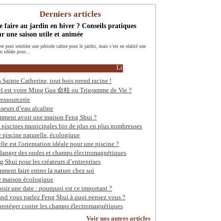
Derniers articles
 faire au jardin en hiver ? Conseils pratiques
r une saison utile et animée
ver peut sembler une période calme pour le jardin, mais c’est en réalité une
n idéale pour...
Lire la suite
a Sainte Catherine, tout bois prend racine !
l est votre Ming Gua 命桂 ou Trigramme de Vie ?
ressourcerie
iseurs d’eau alcaline
ment avoir une maison Feng Shui ?
 piscines municipales bio de plus en plus nombreuses
 piscine naturelle, écologique
lle est l'orientation idéale pour une piscine ?
danger des ondes et champs électromagnétiques
g Shui pour les créateurs d’entreprises
ment faire entrer la nature chez soi
 maison écologique
isir une date : pourquoi est ce important ?
nd vous parlez Feng Shui à quoi pensez vous ?
protéger contre les champs électromagnétiques
Voir nos autres articles