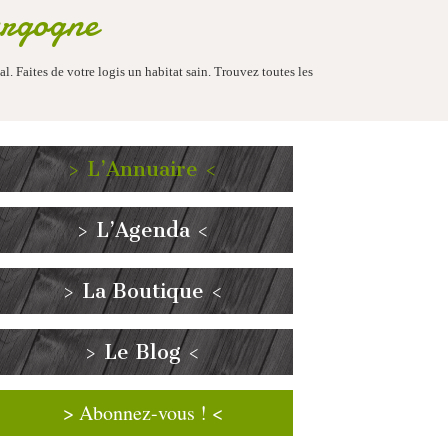
urgogne
l. Faites de votre logis un habitat sain. Trouvez toutes les
> L’Annuaire <
> L’Agenda <
> La Boutique <
> Le Blog <
> Abonnez-vous ! <