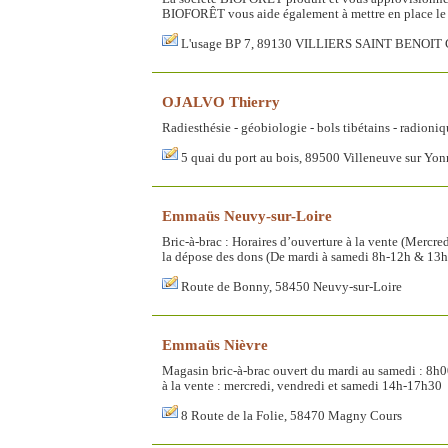
BIOFORÊT vous aide également à mettre en place le 
L'usage BP 7, 89130 VILLIERS SAINT BENOI
OJALVO Thierry
Radiesthésie - géobiologie - bols tibétains - radioniq
5 quai du port au bois, 89500 Villeneuve sur Yon
Emmaüs Neuvy-sur-Loire
Bric-à-brac : Horaires d’ouverture à la vente (Merc
la dépose des dons (De mardi à samedi 8h-12h & 13
Route de Bonny, 58450 Neuvy-sur-Loire
Emmaüs Nièvre
Magasin bric-à-brac ouvert du mardi au samedi : 8h0
à la vente : mercredi, vendredi et samedi 14h-17h30
8 Route de la Folie, 58470 Magny Cours