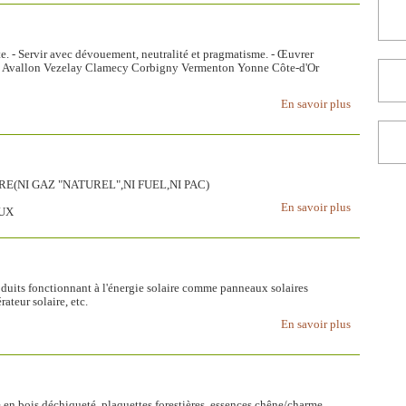
. - Servir avec dévouement, neutralité et pragmatisme. - Œuvrer
x. Avallon Vezelay Clamecy Corbigny Vermenton Yonne Côte-d'Or
En savoir plus
E(NI GAZ "NATUREL",NI FUEL,NI PAC)
En savoir plus
AUX
uits fonctionnant à l'énergie solaire comme panneaux solaires
ateur solaire, etc.
En savoir plus
 bois déchiqueté, plaquettes forestières, essences chêne/charme ...