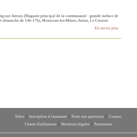
g-sur-Arroux (Magasin principal de la communauté : grande surface de
edi et dimanche de 14h-17h), Montceau-les-Mines, Autun, Le Creusot
En savoir plus
Edito
|
Inscription à l'annuaire
|
Foire aux questions
|
Contact
Charte d'utilisation
|
Mentions légales
|
Partenaires