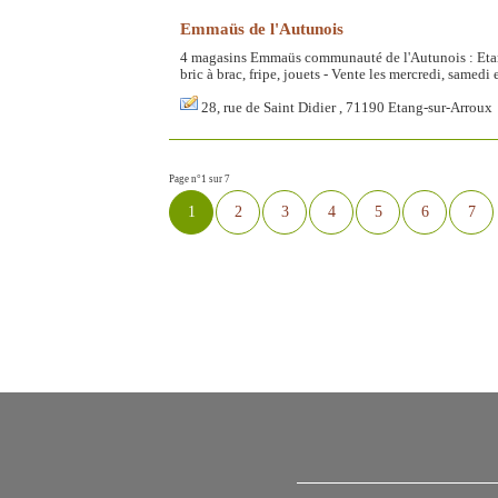
Emmaüs de l'Autunois
4 magasins Emmaüs communauté de l'Autunois : Etan
bric à brac, fripe, jouets - Vente les mercredi, sam
28, rue de Saint Didier , 71190 Etang-sur-Arroux
Page n°1 sur 7
1
2
3
4
5
6
7