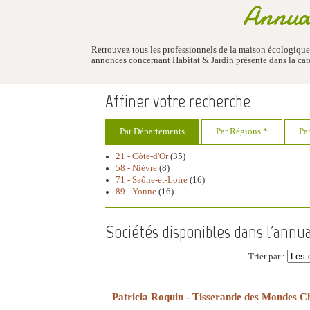
Annuai
Retrouvez tous les professionnels de la maison écologique B
annonces concernant Habitat & Jardin présente dans la ca
Affiner votre recherche
Par Départements
Par Régions *
Pa
21 - Côte-d'Or
(35)
58 - Nièvre
(8)
71 - Saône-et-Loire
(16)
89 - Yonne
(16)
Sociétés disponibles dans l'annua
Trier par :
Patricia Roquin - Tisserande des Mondes 