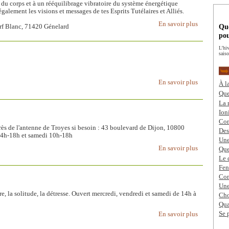
n du corps et à un rééquilibrage vibratoire du système énergétique
également les visions et messages de tes Esprits Tutélaires et Alliés.
En savoir plus
Que
rf Blanc, 71420 Génelard
pou
L’hi
saiso
En savoir plus
À l
Que
La 
Ion
Com
rès de l'antenne de Troyes si besoin : 43 boulevard de Dijon, 10800
Des
 14h-18h et samedi 10h-18h
Une
En savoir plus
Que
Le 
Fen
Com
Une
ère, la solitude, la détresse. Ouvert mercredi, vendredi et samedi de 14h à
Cho
Qua
Se 
En savoir plus