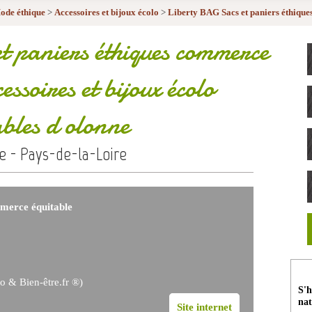
ode éthique
>
Accessoires et bijoux écolo
>
Liberty BAG Sacs et paniers éthiqu
 paniers éthiques commerce
ssoires et bijoux écolo
ables d olonne
e - Pays-de-la-Loire
mmerce équitable
o & Bien-être.fr ®)
S'h
nat
Site internet