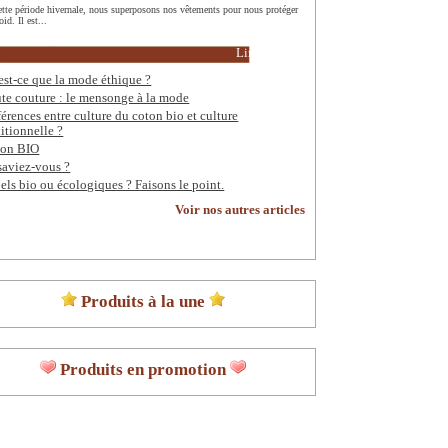
ette période hivernale, nous superposons nos vêtements pour nous protéger
oid. Il est...
Lire la suite
est-ce que la mode éthique ?
te couture : le mensonge à la mode
férences entre culture du coton bio et culture
ditionnelle ?
on BIO
saviez-vous ?
els bio ou écologiques ? Faisons le point.
Voir nos autres articles
Produits à la une
Produits en promotion