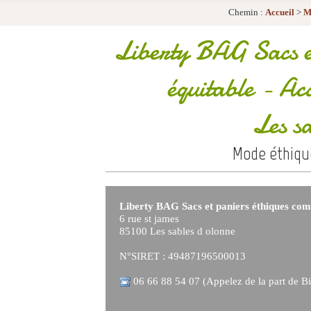
Chemin :
Accueil
>
M
Liberty BAG Sacs et
équitable
- Acce
Les s
Mode éthiqu
Liberty BAG Sacs et paniers éthiques co
6 rue st james
85100 Les sables d olonne
N°SIRET : 49487196500013
06 66 88 54 07 (Appelez de la part de Bi