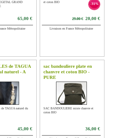
VEGETAL GRAND
et coton BIO
-31%
E
65,00 €
20,00 €
29.00 €
rance Métropolitaine
Livraison en France Métropolitaine
RLES de TAGUA
sac bandouliere plate en
al naturel - A
chanvre et coton BIO -
PURE
 de TAGUA naturel du
SAC BANDOULIERE mixte chanvre et
coton BIO
45,00 €
36,00 €