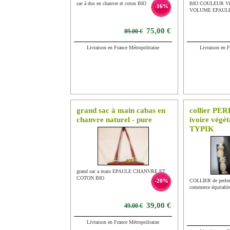
sac à dos en chanvre et coton BIO
BIO COULEUR 
-16%
VOLUME EPAUL
75,00 €
89.00 €
Livraison en France Métropolitaine
Livraison en F
grand sac à main cabas en
collier PE
chanvre naturel - pure
ivoire végét
TYPIK
grand sac a main EPAULE CHANVRE ET
COTON BIO
-20%
COLLIER de perles
commerce équitable
39,00 €
49.00 €
Livraison en France Métropolitaine