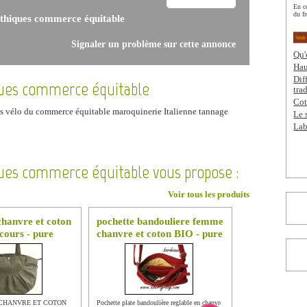
En c
du fr
éthiques commerce équitable
Signaler un problème sur cette annonce
Qu'
Hau
Dif
iques commerce équitable
tra
Cot
s vélo du commerce équitable maroquinerie Italienne tannage
Le 
Lab
ques commerce équitable vous propose :
Voir tous les produits
chanvre et coton
pochette bandouliere femme
cours - pure
chanvre et coton BIO - pure
 CHANVRE ET COTON
Pochette plate bandoulière reglable en chanvre