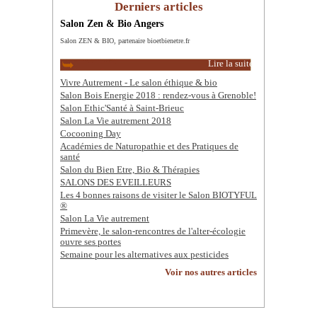
Derniers articles
Salon Zen & Bio Angers
Salon ZEN & BIO, partenaire bioetbienetre.fr
Lire la suite
Vivre Autrement - Le salon éthique & bio
Salon Bois Energie 2018 : rendez-vous à Grenoble!
Salon Ethic'Santé à Saint-Brieuc
Salon La Vie autrement 2018
Cocooning Day
Académies de Naturopathie et des Pratiques de
santé
Salon du Bien Etre, Bio & Thérapies
SALONS DES EVEILLEURS
Les 4 bonnes raisons de visiter le Salon BIOTYFUL
®
Salon La Vie autrement
Primevère, le salon-rencontres de l'alter-écologie
ouvre ses portes
Semaine pour les alternatives aux pesticides
Voir nos autres articles