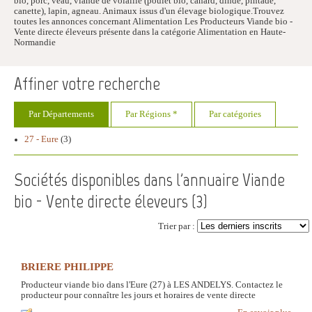
bio, porc, veau, viande de volaille (poulet bio, canard, dinde, pintade,
canette), lapin, agneau. Animaux issus d'un élevage biologique.Trouvez
toutes les annonces concernant Alimentation Les Producteurs Viande bio -
Vente directe éleveurs présente dans la catégorie Alimentation en Haute-
Normandie
Affiner votre recherche
Par Départements
Par Régions *
Par catégories
27 - Eure
(3)
Sociétés disponibles dans l'annuaire Viande
bio - Vente directe éleveurs (
3
)
Trier par :
BRIERE PHILIPPE
Producteur viande bio dans l'Eure (27) à LES ANDELYS. Contactez le
producteur pour connaître les jours et horaires de vente directe