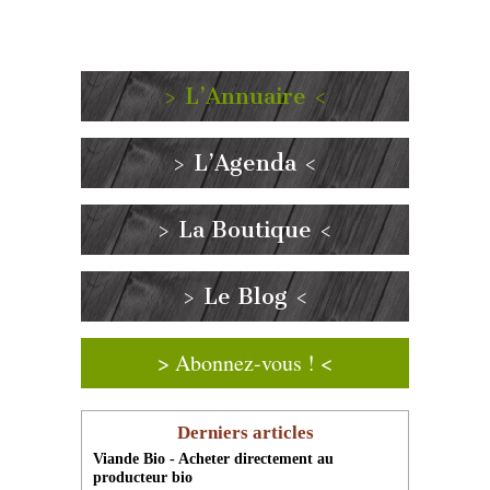
> L’Annuaire <
> L’Agenda <
> La Boutique <
> Le Blog <
> Abonnez-vous ! <
Derniers articles
Viande Bio - Acheter directement au
producteur bio