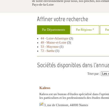
de notre environnement pour nous, nos proches, nos enfant
Pays-de-la-Loire
Affiner votre recherche
Par Départements
Par Régions *
Pa
44 - Loire-Atlantique
(3)
49 - Maine-et-Loire
(3)
53 - Mayenne
(1)
72 - Sarthe
(1)
Sociétés disponibles dans l'annua
Trier par :
Kaleos
Kaleos est un bureau d'études spécialisé dans l'optim
les particuliers et les professionnels des études th
3, rue de Clermont, 44000 Nantes