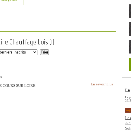
ire Chauffage bois (
1
)
is
En savoir plus
OSNE COURS SUR LOIRE
La 
La p
2012
Le 
À c
Sol