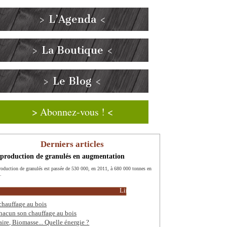
> L’Agenda <
> La Boutique <
> Le Blog <
> Abonnez-vous ! <
Derniers articles
production de granulés en augmentation
roduction de granulés est passée de 530 000, en 2011, à 680 000 tonnes en
.
Lire la suite
chauffage au bois
hacun son chauffage au bois
aire, Biomasse... Quelle énergie ?