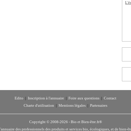
L'é
Edito
|
Inscription à l'annuaire
|
Foire aux questions
|
Contact
Charte d'utilisation
|
Mentions légales
|
Partenaires
Copyright © 2008-2026 -
Bio et Bien-être.fr®
'annuaire des professionnels des produits et services bio, écologiques, et de bien-êt