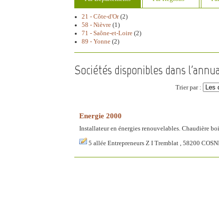
21 - Côte-d'Or
(2)
58 - Nièvre
(1)
71 - Saône-et-Loire
(2)
89 - Yonne
(2)
Sociétés disponibles dans l'annua
Trier par :
Energie 2000
Installateur en énergies renouvelables. Chaudière bo
5 allée Entrepreneurs Z I Tremblat , 58200 C