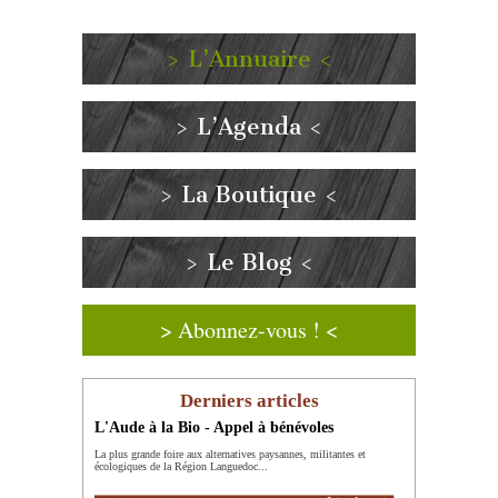
> L’Annuaire <
> L’Agenda <
> La Boutique <
> Le Blog <
> Abonnez-vous ! <
Derniers articles
L'Aude à la Bio - Appel à bénévoles
La plus grande foire aux alternatives paysannes, militantes et
écologiques de la Région Languedoc...