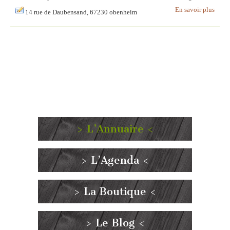
En savoir plus
14 rue de Daubensand, 67230 obenheim
> L’Annuaire <
> L’Agenda <
> La Boutique <
> Le Blog <