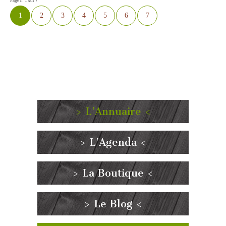
Page n°1 sur 7
1
2
3
4
5
6
7
> L’Annuaire <
> L’Agenda <
> La Boutique <
> Le Blog <