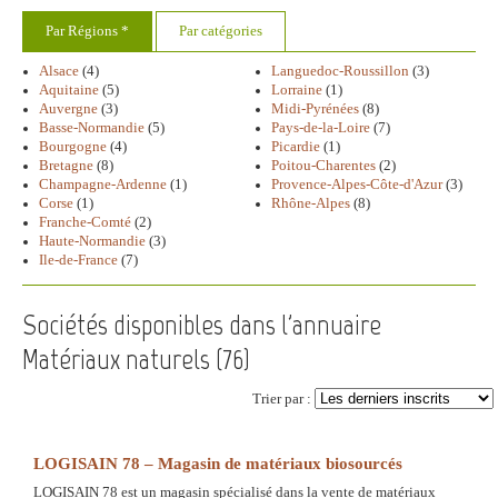
Par Régions *
Par catégories
Alsace
(4)
Languedoc-Roussillon
(3)
Aquitaine
(5)
Lorraine
(1)
Auvergne
(3)
Midi-Pyrénées
(8)
Basse-Normandie
(5)
Pays-de-la-Loire
(7)
Bourgogne
(4)
Picardie
(1)
Bretagne
(8)
Poitou-Charentes
(2)
Champagne-Ardenne
(1)
Provence-Alpes-Côte-d'Azur
(3)
Corse
(1)
Rhône-Alpes
(8)
Franche-Comté
(2)
Haute-Normandie
(3)
Ile-de-France
(7)
Sociétés disponibles dans l'annuaire
Matériaux naturels (
76
)
Trier par :
LOGISAIN 78 – Magasin de matériaux biosourcés
LOGISAIN 78 est un magasin spécialisé dans la vente de matériaux