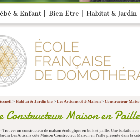
ébé & Enfant
Bien Être
Habitat & Jardin
Accueil
>
Habitat & Jardin bio
>
Les Artisans côté Maison
>
Constructeur Maison
 Constructeur Maison en Paille
rouver un constructeur de maison écologique en bois et paille. Une isolation en b
ardin Les Artisans côté Maison Constructeur Maison en Paille présente dans la cat