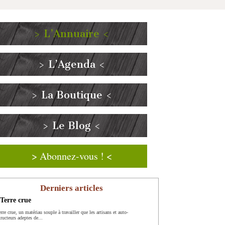
> L’Annuaire <
> L’Agenda <
> La Boutique <
> Le Blog <
> Abonnez-vous ! <
Derniers articles
Terre crue
rre crue, un matériau souple à travailler que les artisans et auto-
ructeurs adeptes de...