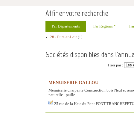
Affiner votre recherche
Par Départements
Par Régions *
Pa
28 - Eure-et-Loir
(1)
Sociétés disponibles dans l'annua
Trier par :
MENUISERIE GALLOU
Menuiserie charpente Construction bois Neuf et rénov
naturelle - paille...
25 rue de la Haie du Pont PONT TRANCHEFE