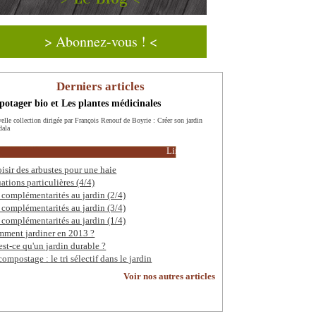
> Abonnez-vous ! <
Derniers articles
potager bio et Les plantes médicinales
elle collection dirigée par François Renouf de Boyrie : Créer son jardin
ala
Lire la suite
isir des arbustes pour une haie
uations particulières (4/4)
 complémentarités au jardin (2/4)
 complémentarités au jardin (3/4)
 complémentarités au jardin (1/4)
ment jardiner en 2013 ?
est-ce qu'un jardin durable ?
compostage : le tri sélectif dans le jardin
Voir nos autres articles