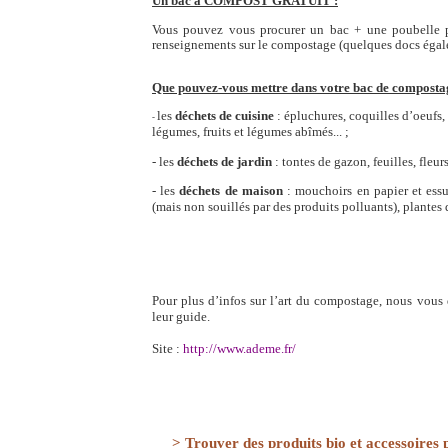
Un bac à COMPOST GRATUIT :
Vous pouvez vous procur
er un bac + une poubelle
renseignements sur le compostage (quelques docs égal
Que pouvez-vous mettre dans votre bac de composta
les
déchets de cuisine
: épluchures, coquilles d’oeufs, 
-
légumes, fruits et légumes abîmés... ;
- les
déchets de jardin
: tontes de gazon, feuilles, fleur
- les
déchets de maison
: mouchoirs en papier et essu
(mais non souillés par des produits polluants), plantes d
Pour plus d’infos sur l’art du compostage, nous vous
leur guide.
Site :
http://www.ademe.fr/
> Trouver des produits bio et accessoires 