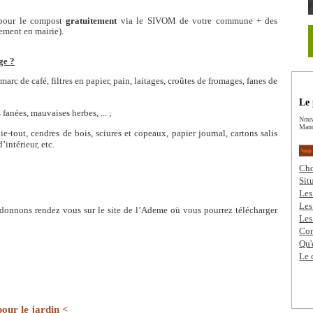
 pour le compost
gratuitement
via le SIVOM de votre commune + des
ement en mairie).
ge ?
marc de café, filtres en papier, pain, laitages, croûtes de fromages, fanes de
Le 
s fanées, mauvaises herbes, ... ;
Nouv
Mand
ie-tout, cendres de bois, sciures et copeaux, papier journal, cartons salis
’intérieur, etc.
Cho
Sit
Les
Les
 donnons rendez vous sur le site de l’Ademe où vous pourrez télécharger
Les
Com
Qu'
Le 
pour le jardin <