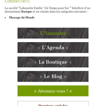
Classement
La société "Labussière Emilie ' Un Temps pour Soi '" bénéficie d’un
abonnement
Basique
et est classée dans les catégories suivantes :
Massage du Monde
> L’Annuaire <
> L’Agenda <
> La Boutique <
> Le Blog <
> Abonnez-vous ! <
Derniers articles