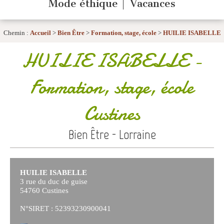
Mode éthique
Vacances
Chemin :
Accueil
>
Bien Être
>
Formation, stage, école
>
HUILIE ISABELLE
HUILIE ISABELLE
-
Formation, stage, école
Custines
Bien Être - Lorraine
HUILIE ISABELLE
3 rue du duc de guise
54760 Custines
N°SIRET : 52393230900041