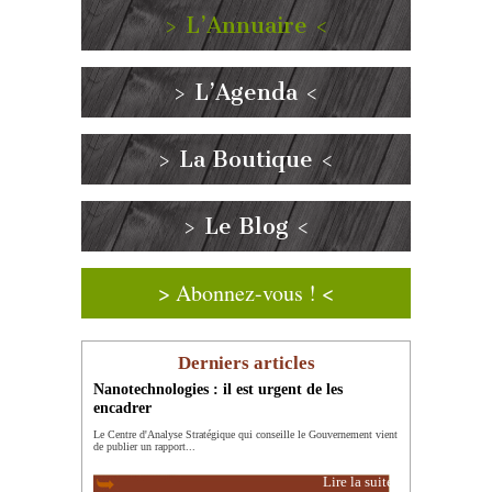
> L’Annuaire <
> L’Agenda <
> La Boutique <
> Le Blog <
> Abonnez-vous ! <
Derniers articles
Nanotechnologies : il est urgent de les
encadrer
Le Centre d'Analyse Stratégique qui conseille le Gouvernement vient
de publier un rapport...
Lire la suite