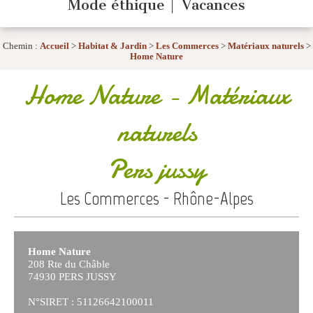
Mode éthique
Vacances
Chemin :
Accueil
>
Habitat & Jardin
>
Les Commerces
>
Matériaux naturels
>
Home Nature
Home Nature
- Matériaux
naturels
Pers jussy
Les Commerces - Rhône-Alpes
Home Nature
208 Rte du Châble
74930 PERS JUSSY
N°SIRET : 51126642100011