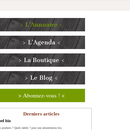
> L’Annuaire <
> L’Agenda <
> La Boutique <
> Le Blog <
> Abonnez-vous ! <
Derniers articles
el bio
s produits ? Quels labels ? pour une alimentation bio.