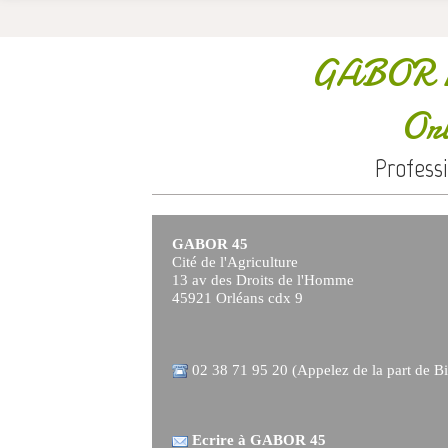
GABOR 
Orl
Profess
GABOR 45
Cité de l'Agriculture
13 av des Droits de l'Homme
45921 Orléans cdx 9
02 38 71 95 20 (Appelez de la part de Bi
Ecrire à GABOR 45