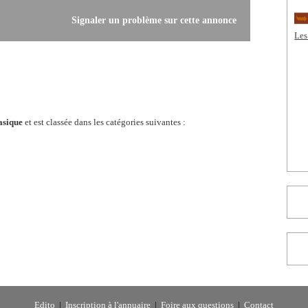
Signaler un problème sur cette annonce
Les
asique
et est classée dans les catégories suivantes :
Edito
|
Inscription à l'annuaire
|
Foire aux questions
|
Contact