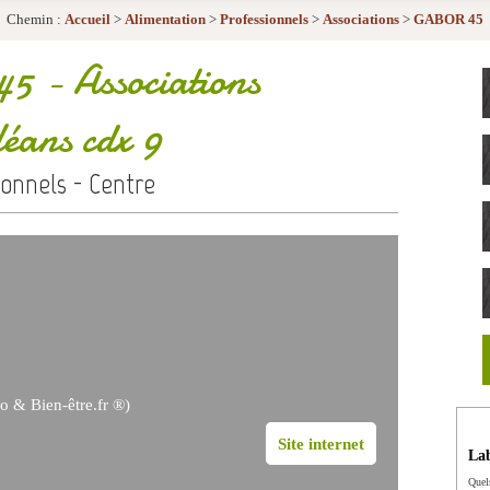
Chemin :
Accueil
>
Alimentation
>
Professionnels
>
Associations
>
GABOR 45
45
- Associations
éans cdx 9
ionnels - Centre
o & Bien-être.fr ®)
Site internet
Lab
Quel