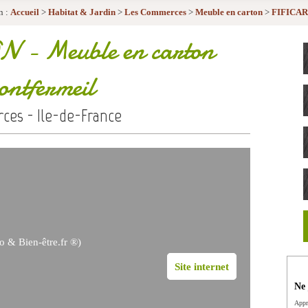
n :
Accueil
>
Habitat & Jardin
>
Les Commerces
>
Meuble en carton
>
FIFICA
ON
- Meuble en carton
ntfermeil
es - Ile-de-France
o & Bien-être.fr ®)
Site internet
Ne 
Appr