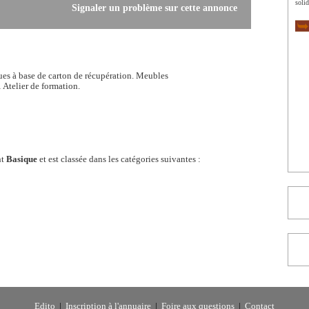
solid
Signaler un problème sur cette annonce
ues à base de carton de récupération. Meubles
 Atelier de formation.
nt
Basique
et est classée dans les catégories suivantes :
Edito
|
Inscription à l'annuaire
|
Foire aux questions
|
Contact