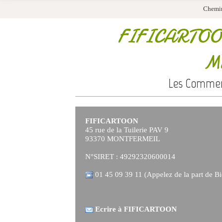
Chemi
FIFICARTO
Mo
Les Commerc
FIFICARTOON
45 rue de la Tuilerie PAV 9
93370 MONTFERMEIL
N°SIRET : 49292320600014
01 45 09 39 11 (Appelez de la part de Bi
Ecrire à FIFICARTOON