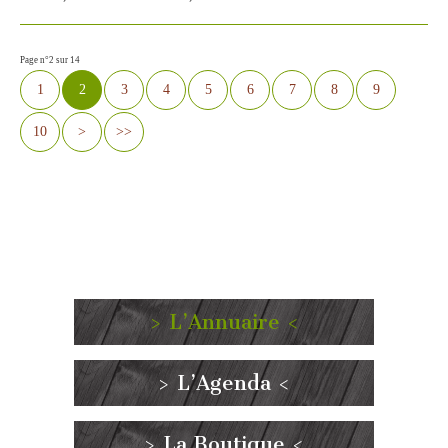
Page n°2 sur 14
1
2
3
4
5
6
7
8
9
10
>
>>
> L’Annuaire <
> L’Agenda <
> La Boutique <