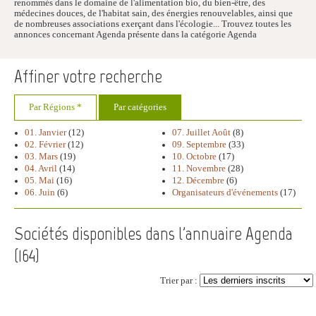
renommés dans le domaine de l'alimentation bio, du bien-être, des
médecines douces, de l'habitat sain, des énergies renouvelables, ainsi que
de nombreuses associations exerçant dans l'écologie... Trouvez toutes les
annonces concernant Agenda présente dans la catégorie Agenda
Affiner votre recherche
Par Régions *
Par catégories
01. Janvier
(12)
07. Juillet Août
(8)
02. Février
(12)
09. Septembre
(33)
03. Mars
(19)
10. Octobre
(17)
04. Avril
(14)
11. Novembre
(28)
05. Mai
(16)
12. Décembre
(6)
06. Juin
(6)
Organisateurs d'événements
(17)
Sociétés disponibles dans l'annuaire Agenda
(
164
)
Trier par :