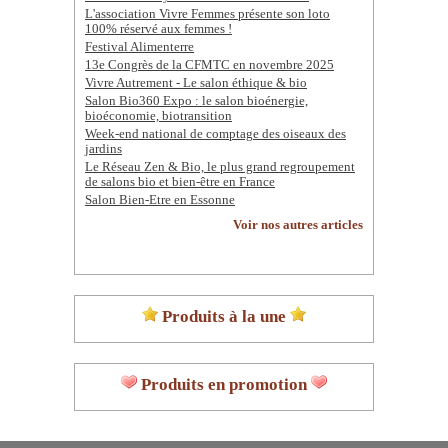
L'association Vivre Femmes présente son loto
100% réservé aux femmes !
Festival Alimenterre
13e Congrès de la CFMTC en novembre 2025
Vivre Autrement - Le salon éthique & bio
Salon Bio360 Expo : le salon bioénergie,
bioéconomie, biotransition
Week-end national de comptage des oiseaux des
jardins
Le Réseau Zen & Bio, le plus grand regroupement
de salons bio et bien-être en France
Salon Bien-Etre en Essonne
Voir nos autres articles
Produits à la une
Produits en promotion