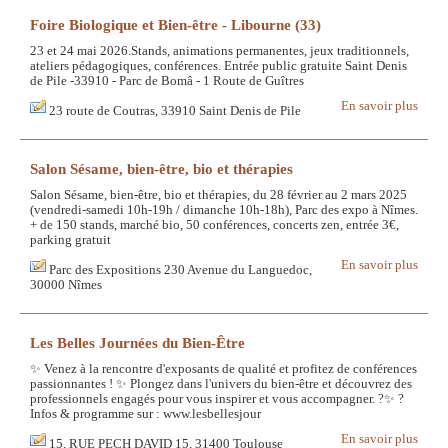
Foire Biologique et Bien-être - Libourne (33)
23 et 24 mai 2026.Stands, animations permanentes, jeux traditionnels,
ateliers pédagogiques, conférences. Entrée public gratuite Saint Denis
de Pile -33910 - Parc de Bomâ - 1 Route de Guîtres
En savoir plus
23 route de Coutras, 33910 Saint Denis de Pile
Salon Sésame, bien-être, bio et thérapies
Salon Sésame, bien-être, bio et thérapies, du 28 février au 2 mars 2025
(vendredi-samedi 10h-19h / dimanche 10h-18h), Parc des expo à Nîmes.
+ de 150 stands, marché bio, 50 conférences, concerts zen, entrée 3€,
parking gratuit
En savoir plus
Parc des Expositions 230 Avenue du Languedoc,
30000 Nîmes
Les Belles Journées du Bien-Être
✨ Venez à la rencontre d'exposants de qualité et profitez de conférences
passionnantes ! ✨ Plongez dans l'univers du bien-être et découvrez des
professionnels engagés pour vous inspirer et vous accompagner. ?✨ ?
Infos & programme sur : www.lesbellesjour
En savoir plus
15, RUE PECH DAVID 15, 31400 Toulouse