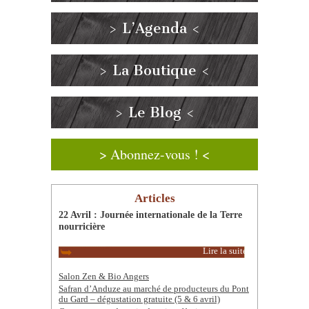
> L’Agenda <
> La Boutique <
> Le Blog <
> Abonnez-vous ! <
Articles
22 Avril : Journée internationale de la Terre
nourricière
Lire la suite
Salon Zen & Bio Angers
Safran d’Anduze au marché de producteurs du Pont
du Gard – dégustation gratuite (5 & 6 avril)