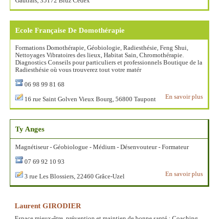
Gautrais, 35172 Bruz Cedex
Ecole Française De Domothérapie
Formations Domothérapie, Géobiologie, Radiesthésie, Feng Shui,
Nettoyages Vibratoires des lieux, Habitat Sain, Chromothérapie.
Diagnostics Conseils pour particuliers et professionnels Boutique de la
Radiesthésie où vous trouverez tout votre matér
06 98 99 81 68
En savoir plus
16 rue Saint Golven Vieux Bourg, 56800 Taupont
Ty Anges
Magnétiseur - Géobiologue - Médium - Désenvouteur - Formateur
07 69 92 10 93
En savoir plus
3 rue Les Blossiers, 22460 Grâce-Uzel
Laurent GIRODIER
Espace mieux-être, prévention et maintien de bonne santé : Coaching