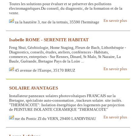
Toutes les solutions pour évaluer et se préserver des pollutions
électromagnéiques.Du conseil, du diagnostic, de la formation et de la
vente.
En savoir plus
za la hautière 3, rue de la tertrais, 35590 l'hermitage
Isabelle ROME - SERENITE HABITAT
Feng Shui, Géobiologie, Home Staging, Fleurs de Bach, Lithothérapie -
Diagnostics, conseils, études, ateliers, conférences - Habitats,
commerces, entreprises - Sur Rennes, Dinard, St Malo, St Nazaire, La
Baule, Guérande, Bretagne Pays de la Loire ...
En savoir plus
45 avenue de l'Europe, 35170 BRUZ
SOLAIRE AVANTAGES
Installateur panneaux solaires photovoltaïques FRANCAIS sur la
Bretagne, spécialiste auto-consomation , trackeurs solaire. site isolés.
"THERMACOTE": Isolation énergétique des logements par projection
de PEINTURE ISOLANTE CERAMIQUE "THERMACOTE"
En savoir plus
rue du Pontic ZI du VERN, 29400 LANDIVISIAU