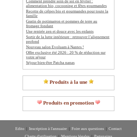
Comment prendre soin de soi en février :
alimentation bio, cocooning et fêtes gourmandes
Recette de crêpes bio et gourmandes pour toute la
famille
Gratin de potimarron et pommes de terre au
fromage fondant
Une rentrée zen et douce avec les enfants
Sortir de la lutte intérieure : retrouver l’alignement
profond
Nouveau salon Evoluam à Nantes !
Offre exclusive été 2026 : 20 % de réduction sur
votre séjour
Séjour bien-être Patcha nanas
Produits à la une
Produits en promotion
Edito
|
Inscription à l'annuaire
|
Foire aux questions
|
Contact
Charte d'utilisation
|
Mentions légales
|
Partenaires