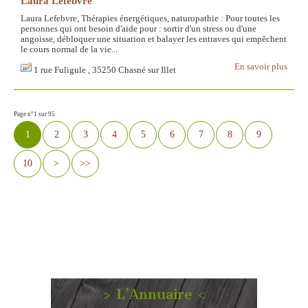
Laura Lefebvre
Laura Lefebvre, Thérapies énergétiques, naturopathie : Pour toutes les
personnes qui ont besoin d'aide pour : sortir d'un stress ou d'une
angoisse, débloquer une situation et balayer les entraves qui empêchent
le cours normal de la vie...
En savoir plus
1 rue Fuligule , 35250 Chasné sur Illet
Page n°1 sur 95
1
2
3
4
5
6
7
8
9
10
>
>>
> L’Annuaire <