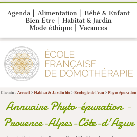
Agenda
Alimentation
Bébé & Enfant
Bien Être
Habitat & Jardin
Mode éthique
Vacances
Chemin :
Accueil
>
Habitat & Jardin bio
>
Ecologie de l'eau
>
Phyto-épuration
Annuaire Phyto-épuration -
Provence-Alpes-Côte-d'Azur