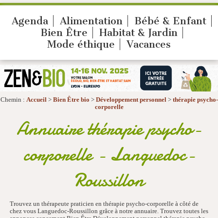
Agenda
Alimentation
Bébé & Enfant
Bien Être
Habitat & Jardin
Mode éthique
Vacances
Chemin :
Accueil
>
Bien Être bio
>
Développement personnel
>
thérapie psycho-
corporelle
Annuaire thérapie psycho-
corporelle - Languedoc-
Roussillon
Trouvez un thérapeute praticien en thérapie psycho-corporelle à côté de
chez vous Languedoc-Roussillon grâce à notre annuaire. Trouvez toutes les