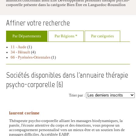
annonces concernant Bien Être Développement personnel thérapie psycho-
corporelle présente dans la catégorie Bien Être en Languedoc-Roussillon
Affiner votre recherche
Par Départements
Par Régions *
Par catégories
11 - Aude
(1)
34 - Hérault
(4)
66 - Pyrénées-Orientales
(1)
Sociétés disponibles dans l'annuaire thérapie
psycho-corporelle (
6
)
Trier par :
laurent corinne
Thérapeute psycho-corporelle alliant les massages biodynamiques, la
parole, l'écoute attentive du corps et des émotions, vous propose un
accompagnement personnalisé vers un mieux-être et un soutien lors de
passages difficiles. Accréditée EABP.