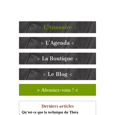
> L’Annuaire <
> L’Agenda <
> La Boutique <
> Le Blog <
> Abonnez-vous ! <
Derniers articles
Qu’est-ce que la technique du Theta