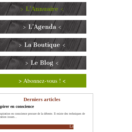
> L’Annuaire <
> L’Agenda <
> La Boutique <
> Le Blog <
> Abonnez-vous ! <
Derniers articles
pirer en conscience
spiration en conscience procure de la détente. Il existe des techniques de
ration issues...
Lire la suite