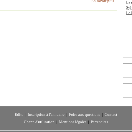
En savoir plus
La 
Syl
Le 
Edito
|
Inscription à l'annuaire
|
Foire aux questions
|
Contact
Charte d'utilisation
|
Mentions légales
|
Partenaires