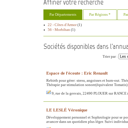
Affiner votre recherche
Par Départements
Par Régions *
Pa
22 - Côtes d'Armor
(1)
56 - Morbihan
(1)
Sociétés disponibles dans l'annua
Trier par :
Espace de l'écoute : Eric Renault
Rebirth pour gérer: stress, angoisses et burn-out. Th
Thérapie par stimulation sonore(équivalent Tomatis) a
9, rue de la gesvais, 22490 PLOUER sur RANCE (
LE LESLÉ Véronique
Développement personnel et Sophrologie pour se poser
avancer dans un quotidien plus léger. Suivi individu