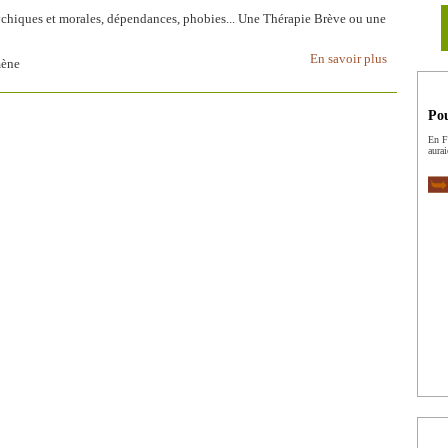
psychiques et morales, dépendances, phobies... Une Thérapie Brève ou une
En savoir plus
mène
Pou
En Fr
aurai