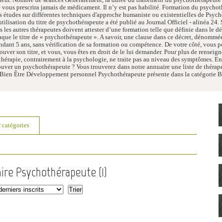
ous prescrira jamais de médicament. Il n’y est pas habilité. Formation du psych
es études sur différentes techniques d'approche humaniste ou existentielles de Psyc
utilisation du titre de psychothérapeute a été publié au Journal Officiel - alinéa 24.
s les autres thérapeutes doivent attester d’une formation telle que définie dans le d
laque le titre de « psychothérapeute ». A savoir, une clause dans ce décret, dénommé
dant 5 ans, sans vérification de sa formation ou compétence. De votre côté, vous 
rouver son titre, et vous, vous êtes en droit de le lui demander. Pour plus de rensei
érapie, contrairement à la psychologie, ne traite pas au niveau des symptômes. En ps
uver un psychothérapeute ? Vous trouverez dans notre annuaire une liste de thérap
 Bien Être Développement personnel Psychothérapeute présente dans la catégorie B
r catégories
aire Psychothérapeute (
1
)