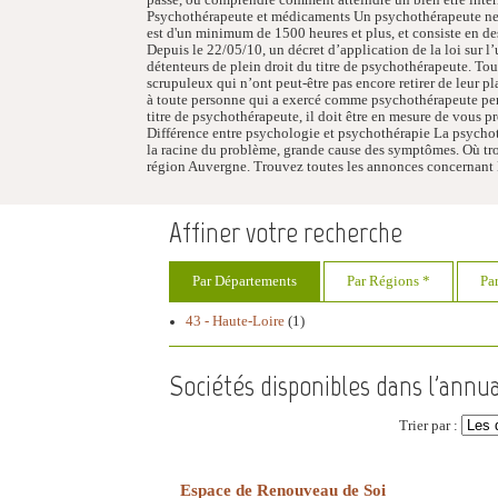
Psychothérapeute et médicaments Un psychothérapeute ne v
est d'un minimum de 1500 heures et plus, et consiste en d
Depuis le 22/05/10, un décret d’application de la loi sur l’
détenteurs de plein droit du titre de psychothérapeute. Tou
scrupuleux qui n’ont peut-être pas encore retirer de leur p
à toute personne qui a exercé comme psychothérapeute pen
titre de psychothérapeute, il doit être en mesure de vous p
Différence entre psychologie et psychothérapie La psychoth
la racine du problème, grande cause des symptômes. Où tro
région Auvergne. Trouvez toutes les annonces concernant
Affiner votre recherche
Par Départements
Par Régions *
Pa
43 - Haute-Loire
(1)
Sociétés disponibles dans l'annu
Trier par :
Espace de Renouveau de Soi