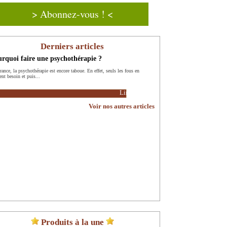
> Abonnez-vous ! <
Derniers articles
rquoi faire une psychothérapie ?
ance, la psychothérapie est encore taboue. En effet, seuls les fous en
ent besoin et puis...
Lire la suite
Voir nos autres articles
Produits à la une