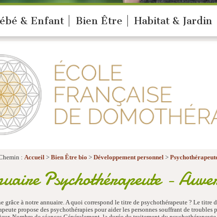
ébé & Enfant
Bien Être
Habitat & Jardin
Chemin :
Accueil
>
Bien Être bio
>
Développement personnel
>
Psychothérapeut
uaire Psychothérapeute - Auve
râce à notre annuaire. A quoi correspond le titre de psychothérapeute ? Le titre de
apeute propose des psychothérapies pour aider les personnes souffrant de troubles 
ieur. Nombre de séances Généralement, la durée du traitement du psychothérapeute p