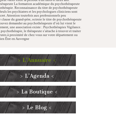
othérapeute La formation académique du psychothérapeute
hothérapie. Reconnaissance du titre de psychothérapeute
 Seuls les psychiatres et les psychologues cliniciens sont
écret. Attention toutefois aux professionnels peu
e clause du grand-père, octroie le titre de psychothérapeute
pouvez demander au psychothérapeute d’où lui vient le
gnement, une association existe : Psychothérapies Vigilance.
ychothérapie, le thérapeute s’attache à trouver et traiter
eutes à proximité de chez vous sur votre département ou
ien Être en Auvergne
> L’Annuaire <
> L’Agenda <
> La Boutique <
> Le Blog <