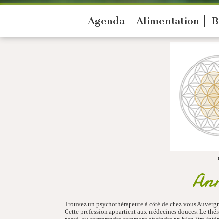
Agenda
Alimentation
B
Ann
Trouvez un psychothérapeute à côté de chez vous Auvergne g
Cette profession appartient aux médecines douces. Le thér
passé, ou comprendre comment atteindre un bien être intér