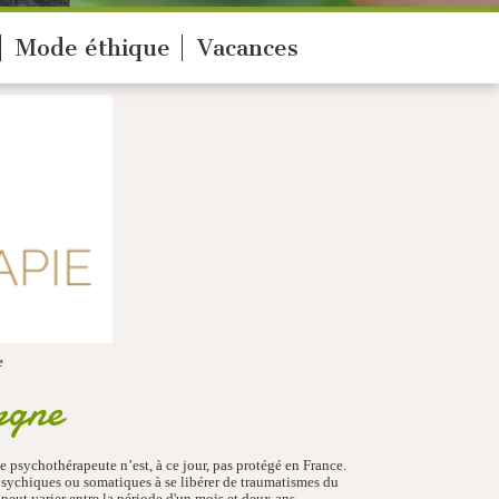
Mode éthique
Vacances
e
rgne
 psychothérapeute n’est, à ce jour, pas protégé en France.
psychiques ou somatiques à se libérer de traumatismes du
eut varier entre la période d'un mois et deux ans.