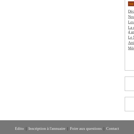
Déc
Nou
Les
La 
4 a
Le 
Att
Méd
Edito
|
Inscription à l'annuaire
|
Foire aux questions
|
Contact