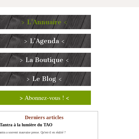
> L’Annuaire <
> L’Agenda <
> La Boutique <
> Le Blog <
> Abonnez-vous ! <
Derniers articles
Tantra à la lumière du TAO
ntra a souvent mauvaise presse. Qu'est-il en réalité ?