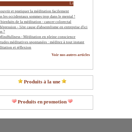
Lire la suite
ouvrir et pratiquer la méditation facilement
s les occidentaux sommes trop dans le mental !
 bienfaits de la méditation - cancer colorectal
dépression - 1ère cause d'absentéisme en entreprise d'ici
ns ?
Mindfullness - Méditation en pleine conscience
itudes méditatives spontanées : méditez à tout instant
itation et réflexion
Voir nos autres articles
Produits à la une
Produits en promotion