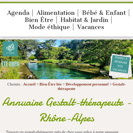
Agenda
Alimentation
Bébé & Enfant
Bien Être
Habitat & Jardin
Mode éthique
Vacances
Chemin :
Accueil
>
Bien Être bio
>
Développement personnel
>
Gestalt-
thérapeute
Annuaire Gestalt-thérapeute -
Rhône-Alpes
Trouver un gestalt-thérapeute près de chez vous grâce à notre annuaire