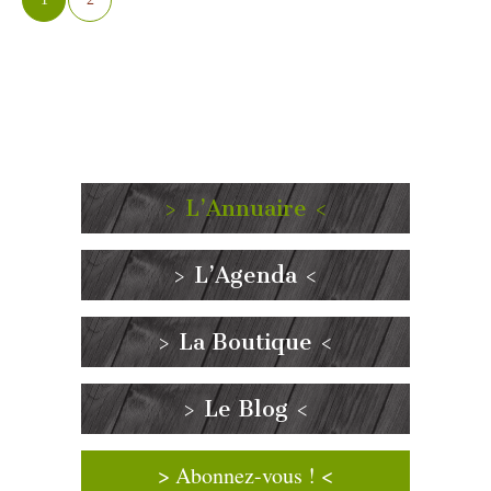
> L’Annuaire <
> L’Agenda <
> La Boutique <
> Le Blog <
> Abonnez-vous ! <