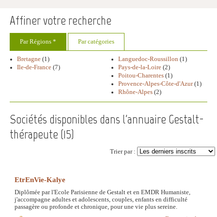
Affiner votre recherche
Par Régions *
Par catégories
Bretagne
(1)
Languedoc-Roussillon
(1)
Ile-de-France
(7)
Pays-de-la-Loire
(2)
Poitou-Charentes
(1)
Provence-Alpes-Côte-d'Azur
(1)
Rhône-Alpes
(2)
Sociétés disponibles dans l'annuaire Gestalt-
thérapeute (
15
)
Trier par :
EtrEnVie-Kalye
Diplômée par l'Ecole Parisienne de Gestalt et en EMDR Humaniste,
j'accompagne adultes et adolescents, couples, enfants en difficulté
passagère ou profonde et chronique, pour une vie plus sereine.