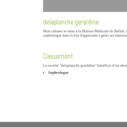
delaplanche geraldine
Mon cabinet se situe à la Maison Médicale de Bréhal. As
sophrologie dans le but d'apprendre à gérer ses émotion
Classement
La société "delaplanche geraldine" bénéficie d’un a
Sophrologue