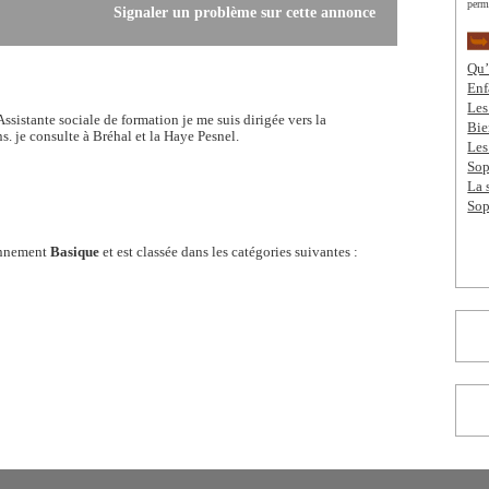
perme
Signaler un problème sur cette annonce
Qu’
Enf
Les
sistante sociale de formation je me suis dirigée vers la
Bie
s. je consulte à Bréhal et la Haye Pesnel.
Les
Sop
La 
Sop
bonnement
Basique
et est classée dans les catégories suivantes :