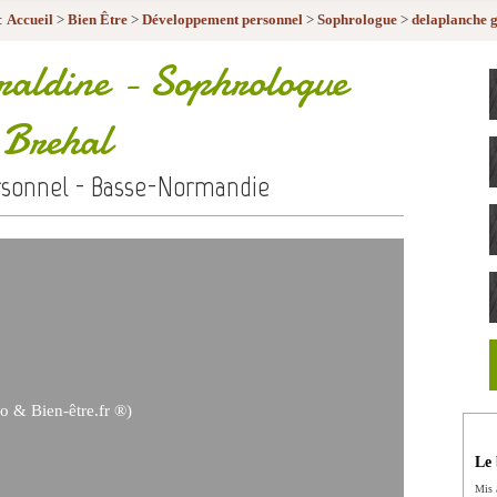
:
Accueil
>
Bien Être
>
Développement personnel
>
Sophrologue
>
delaplanche g
raldine
- Sophrologue
Brehal
sonnel - Basse-Normandie
o & Bien-être.fr ®)
Le 
Mis 