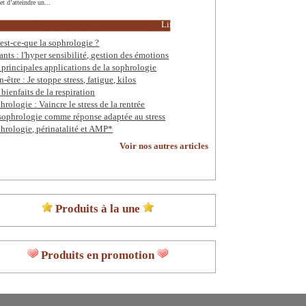
t d’atteindre un...
Lire la suite
est-ce-que la sophrologie ?
ants : l'hyper sensibilité, gestion des émotions
 principales applications de la sophrologie
n-être : Je stoppe stress, fatigue, kilos
 bienfaits de la respiration
hrologie : Vaincre le stress de la rentrée
sophrologie comme réponse adaptée au stress
hrologie, périnatalité et AMP*
Voir nos autres articles
Produits à la une
Produits en promotion