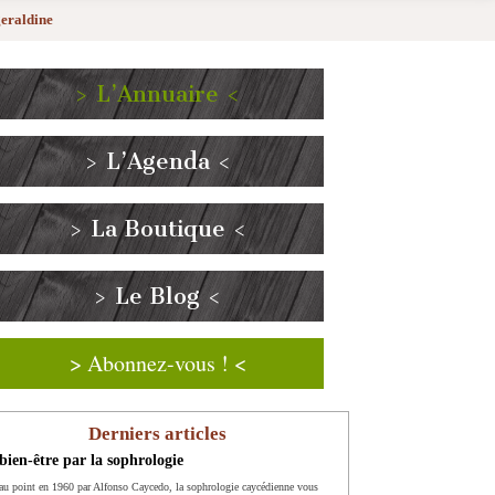
eraldine
> L’Annuaire <
> L’Agenda <
> La Boutique <
> Le Blog <
> Abonnez-vous ! <
Derniers articles
bien-être par la sophrologie
au point en 1960 par Alfonso Caycedo, la sophrologie caycédienne vous