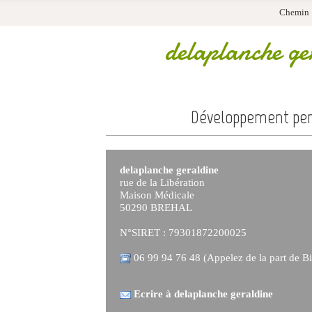
Chemin 
delaplanche ge
Développement per
delaplanche geraldine
rue de la Libération
Maison Médicale
50290 BREHAL
N°SIRET : 79301872200025
06 99 94 76 48 (Appelez de la part de Bi
Ecrire à delaplanche geraldine