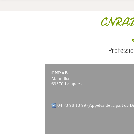
CNRA
Professi
CNRAB
Marmilhat
63370 Lempdes
04 73 98 13 99 (Appelez de la part de Bi