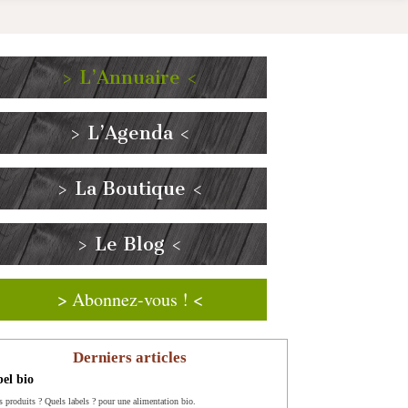
> L’Annuaire <
> L’Agenda <
> La Boutique <
> Le Blog <
> Abonnez-vous ! <
Derniers articles
el bio
s produits ? Quels labels ? pour une alimentation bio.