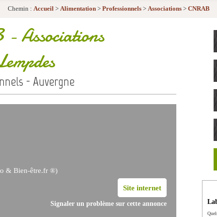
Chemin :
Accueil
>
Alimentation
>
Professionnels
>
Associations
>
CNRAB
B
- Associations
Lempdes
onnels - Auvergne
o & Bien-être.fr ®)
Site internet
Lab
Signaler un problème sur cette annonce
Quel