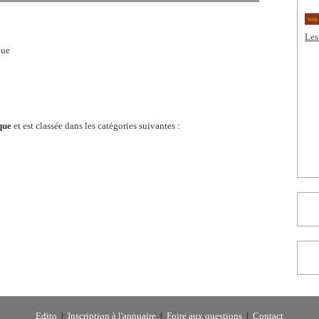
Les
que
que
et est classée dans les catégories suivantes :
Edito
|
Inscription à l'annuaire
|
Foire aux questions
|
Contact