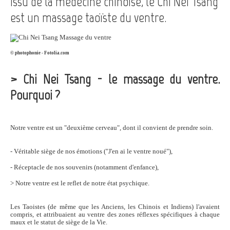
Issu de la médecine chinoise, le Chi Nei Tsang
est un massage taoïste du ventre.
© photophonie - Fotolia.com
> Chi Nei Tsang - le massage du ventre.
Pourquoi ?
Notre ventre est un "deuxième cerveau", dont il convient de prendre soin.
- Véritable s
iège de nos émotions ("J'en ai le ventre noué"),
- Réceptacle de nos souvenirs (notamment d'enfance),
> Notre ventre est le reflet de notre état psychique.
Les Taoistes (de même que l
es Anciens, les Chinois et Indiens)
l'avaient
compris, et attribuaient au ventre des zones réflexes spécifiques à chaque
maux et le statut de siège de la Vie.