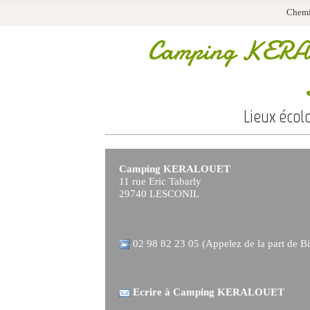
Chemi
Camping KER
Lieux écol
Camping KERALOUET
11 rue Eric Tabarly
29740 LESCONIL
02 98 82 23 05 (Appelez de la part de Bi
Ecrire à Camping KERALOUET