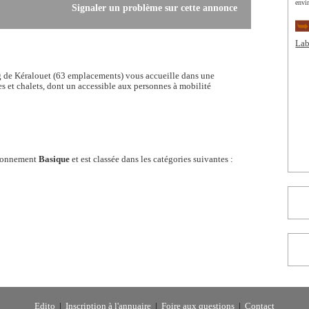
envi
Signaler un problème sur cette annonce
Lab
g de Kéralouet (63 emplacements) vous accueille dans une
 et chalets, dont un accessible aux personnes à mobilité
bonnement
Basique
et est classée dans les catégories suivantes :
Edito
|
Inscription à l'annuaire
|
Foire aux questions
|
Contact