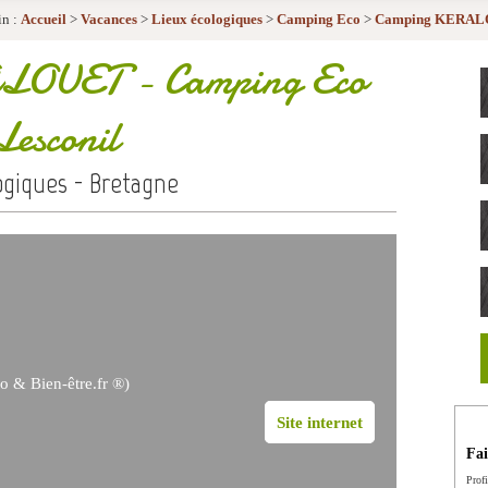
n :
Accueil
>
Vacances
>
Lieux écologiques
>
Camping Eco
>
Camping KERA
ALOUET
- Camping Eco
Lesconil
ogiques - Bretagne
o & Bien-être.fr ®)
Site internet
Fai
Profi