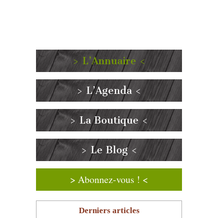
> L’Annuaire <
> L’Agenda <
> La Boutique <
> Le Blog <
> Abonnez-vous ! <
Derniers articles