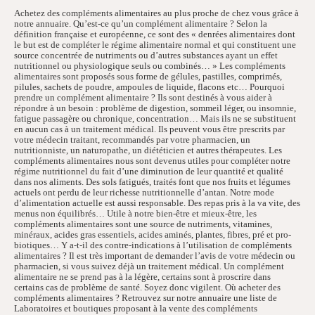
Achetez des compléments alimentaires au plus proche de chez vous grâce à
notre annuaire. Qu’est-ce qu’un complément alimentaire ? Selon la
définition française et européenne, ce sont des « denrées alimentaires dont
le but est de compléter le régime alimentaire normal et qui constituent une
source concentrée de nutriments ou d’autres substances ayant un effet
nutritionnel ou physiologique seuls ou combinés… » Les compléments
alimentaires sont proposés sous forme de gélules, pastilles, comprimés,
pilules, sachets de poudre, ampoules de liquide, flacons etc… Pourquoi
prendre un complément alimentaire ? Ils sont destinés à vous aider à
répondre à un besoin : problème de digestion, sommeil léger, ou insomnie,
fatigue passagère ou chronique, concentration… Mais ils ne se substituent
en aucun cas à un traitement médical. Ils peuvent vous être prescrits par
votre médecin traitant, recommandés par votre pharmacien, un
nutritionniste, un naturopathe, un diététicien et autres thérapeutes. Les
compléments alimentaires nous sont devenus utiles pour compléter notre
régime nutritionnel du fait d’une diminution de leur quantité et qualité
dans nos aliments. Des sols fatigués, traités font que nos fruits et légumes
actuels ont perdu de leur richesse nutritionnelle d’antan. Notre mode
d’alimentation actuelle est aussi responsable. Des repas pris à la va vite, des
menus non équilibrés… Utile à notre bien-être et mieux-être, les
compléments alimentaires sont une source de nutriments, vitamines,
minéraux, acides gras essentiels, acides aminés, plantes, fibres, pré et pro-
biotiques… Y a-t-il des contre-indications à l’utilisation de compléments
alimentaires ? Il est très important de demander l’avis de votre médecin ou
pharmacien, si vous suivez déjà un traitement médical. Un complément
alimentaire ne se prend pas à la légère, certains sont à proscrire dans
certains cas de problème de santé. Soyez donc vigilent. Où acheter des
compléments alimentaires ? Retrouvez sur notre annuaire une liste de
Laboratoires et boutiques proposant à la vente des compléments