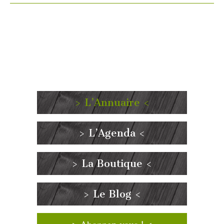
> L’Annuaire <
> L’Agenda <
> La Boutique <
> Le Blog <