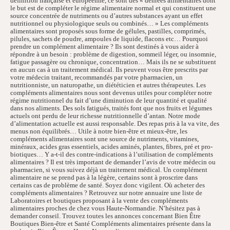
définition française et européenne, ce sont des « denrées alimentaires dont
le but est de compléter le régime alimentaire normal et qui constituent une
source concentrée de nutriments ou d’autres substances ayant un effet
nutritionnel ou physiologique seuls ou combinés… » Les compléments
alimentaires sont proposés sous forme de gélules, pastilles, comprimés,
pilules, sachets de poudre, ampoules de liquide, flacons etc… Pourquoi
prendre un complément alimentaire ? Ils sont destinés à vous aider à
répondre à un besoin : problème de digestion, sommeil léger, ou insomnie,
fatigue passagère ou chronique, concentration… Mais ils ne se substituent
en aucun cas à un traitement médical. Ils peuvent vous être prescrits par
votre médecin traitant, recommandés par votre pharmacien, un
nutritionniste, un naturopathe, un diététicien et autres thérapeutes. Les
compléments alimentaires nous sont devenus utiles pour compléter notre
régime nutritionnel du fait d’une diminution de leur quantité et qualité
dans nos aliments. Des sols fatigués, traités font que nos fruits et légumes
actuels ont perdu de leur richesse nutritionnelle d’antan. Notre mode
d’alimentation actuelle est aussi responsable. Des repas pris à la va vite, des
menus non équilibrés… Utile à notre bien-être et mieux-être, les
compléments alimentaires sont une source de nutriments, vitamines,
minéraux, acides gras essentiels, acides aminés, plantes, fibres, pré et pro-
biotiques… Y a-t-il des contre-indications à l’utilisation de compléments
alimentaires ? Il est très important de demander l’avis de votre médecin ou
pharmacien, si vous suivez déjà un traitement médical. Un complément
alimentaire ne se prend pas à la légère, certains sont à proscrire dans
certains cas de problème de santé. Soyez donc vigilent. Où acheter des
compléments alimentaires ? Retrouvez sur notre annuaire une liste de
Laboratoires et boutiques proposant à la vente des compléments
alimentaires proches de chez vous Haute-Normandie. N’hésitez pas à
demander conseil. Trouvez toutes les annonces concernant Bien Être
Boutiques Bien-être et Santé Compléments alimentaires présente dans la