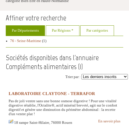
catégorie Bien Être en Haute-Normandie
Affiner votre recherche
Par Départements
Par Régions *
Par catégories
76 - Seine-Maritime
(1)
Sociétés disponibles dans l'annuaire
Compléments alimentaires (
1
)
Trier par :
LABORATOIRE CLAYTONE - TERRAFOR
Pas de joli ventre sans une bonne osmose digestive ! Pour une vitalité
digestive rétablie, l'Octalite®, actif minéral breveté, agit sur le confort
digestif et génère une diminution du périmètre abdominal : la recette
d'un ventre plat !
En savoir plus
18 rampe Saint-Hilaire, 76000 Rouen