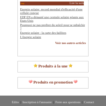
Lire la suite
Energie solaire: record mondial d'efficacité d'une
cellule conçue
EDF EN a démarré une centrale solaire géante aux
Etats-Unis
Pourquoi ne pas profiter du soleil pour se rafraîchir
?
Energie solaire : la carte des faillites
L'énergie solaire
Voir nos autres articles
Produits à la une
Produits en promotion
Edito
|
Inscription à l'annuaire
|
Foire aux questions
|
Contact