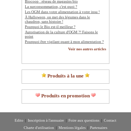
Biocoop : réseau de magasins bio
La surconsommation, c'est quoi ?
Les OGM dans votre alimentation à votre insu !
À Halloween, on met des légumes dans le
chaudron, sans histoire !
Pourquoi le Bio est-il meilleur ?
Autorisation de la culture d'OGM ?! Faisons le
point
Pourquoi être vigilant quant à mon alimentation ?
Voir nos autres articles
Produits à la une
Produits en promotion
Edito
|
Inscription à l'annuaire
|
Foire aux questions
|
Contact
Charte d'utilisation
|
Mentions légales
|
Partenaires