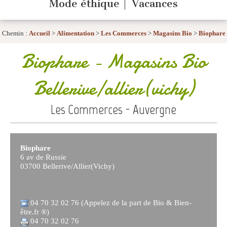
Mode éthique
Vacances
Chemin :
Accueil
>
Alimentation
>
Les Commerces
>
Magasins Bio
>
Biophare
Biophare
- Magasins Bio
Bellerive/allier(vichy)
Les Commerces - Auvergne
Biophare
6 av de Russie
03700 Bellerive/Allier(Vichy)
04 70 32 02 76 (Appelez de la part de Bio & Bien-
être.fr ®)
04 70 32 02 76