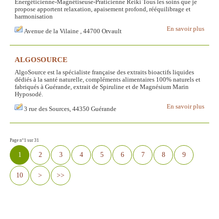
Energéticienne-Magnétiseuse-Praticienne Reiki Tous les soins que je
propose apportent relaxation, apaisement profond, rééquilibrage et
harmonisation
En savoir plus
Avenue de la Vilaine , 44700 Orvault
ALGOSOURCE
AlgoSource est la spécialiste française des extraits bioactifs liquides
dédiés à la santé naturelle, compléments alimentaires 100% naturels et
fabriqués à Guérande, extrait de Spiruline et de Magnésium Marin
Hyposodé.
En savoir plus
3 rue des Sources, 44350 Guérande
Page n°1 sur 31
1
2
3
4
5
6
7
8
9
10
>
>>