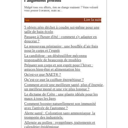
l’alignement profond
Malgré tous vos efforts, rien ne change vraiment ? Votre volonté
vous pousse à avancer, mais au...
Lire la suite
5 objets zéro déchet à coudre soi-même pour une
salle de bain écolo
Passage à l'heure d'été : comment s'y adapter en
douceur ?
Le renouveau printanier : une bouffée d’air frais
pour le corps et l’esprit
La candidose : un déséquilibre méconnu
responsable de beaucoup de troubles
Préparer son corps et son esprit pour l’hiver :
astuces bien-être et alimentation bio
Qu'est-ce que NAET® ?
Qu’est-ce que la coiffure énergétique ?
Comment avoir une meilleure santé, plus d’énergie,
un meilleur moral et une vie plus longue ?
Le dictame de Crète : une plante idéale pour les
maux à tous les âges
Comment booster naturellement son immunité
avec l'arrivée de l'automne ?
Alerte santé : Coloration sans ammoniaque, la
tromperie des industriels.
Allergie au pollen : symptômes, traitements et
calendrier épidémique