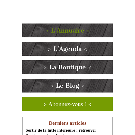
> L’Annuaire <
> L’Agenda <
> La Boutique <
> Le Blog <
> Abonnez-vous ! <
Derniers articles
Sortir de la lutte intérieure : retrouver