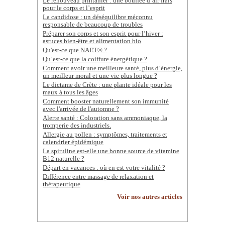
Le renouveau printanier : une bouffée d’air frais
pour le corps et l’esprit
La candidose : un déséquilibre méconnu
responsable de beaucoup de troubles
Préparer son corps et son esprit pour l’hiver :
astuces bien-être et alimentation bio
Qu'est-ce que NAET® ?
Qu’est-ce que la coiffure énergétique ?
Comment avoir une meilleure santé, plus d’énergie,
un meilleur moral et une vie plus longue ?
Le dictame de Crète : une plante idéale pour les
maux à tous les âges
Comment booster naturellement son immunité
avec l'arrivée de l'automne ?
Alerte santé : Coloration sans ammoniaque, la
tromperie des industriels.
Allergie au pollen : symptômes, traitements et
calendrier épidémique
La spiruline est-elle une bonne source de vitamine
B12 naturelle ?
Départ en vacances : où en est votre vitalité ?
Différence entre massage de relaxation et
thérapeutique
Voir nos autres articles