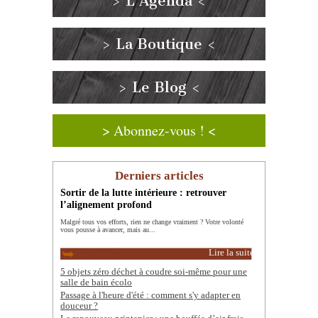
> L’Agenda <
> La Boutique <
> Le Blog <
> Abonnez-vous ! <
Derniers articles
Sortir de la lutte intérieure : retrouver
l’alignement profond
Malgré tous vos efforts, rien ne change vraiment ? Votre volonté
vous pousse à avancer, mais au...
Lire la suite
5 objets zéro déchet à coudre soi-même pour une
salle de bain écolo
Passage à l'heure d'été : comment s'y adapter en
douceur ?