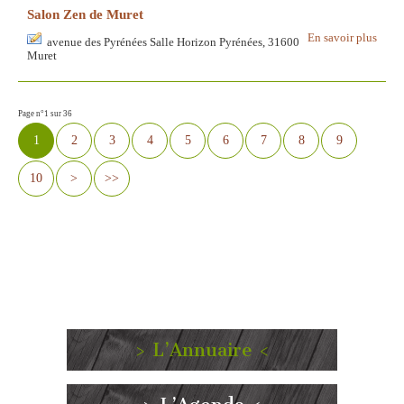
Salon Zen de Muret
En savoir plus
avenue des Pyrénées Salle Horizon Pyrénées, 31600
Muret
Page n°1 sur 36
1
2
3
4
5
6
7
8
9
10
>
>>
> L’Annuaire <