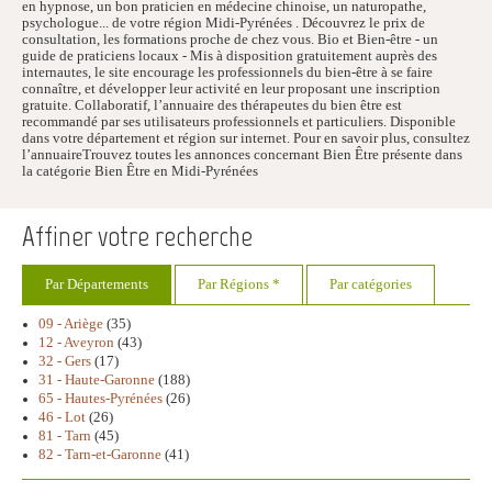
en hypnose, un bon praticien en médecine chinoise, un naturopathe,
psychologue... de votre région Midi-Pyrénées . Découvrez le prix de
consultation, les formations proche de chez vous. Bio et Bien-être - un
guide de praticiens locaux - Mis à disposition gratuitement auprès des
internautes, le site encourage les professionnels du bien-être à se faire
connaître, et développer leur activité en leur proposant une inscription
gratuite. Collaboratif, l’annuaire des thérapeutes du bien être est
recommandé par ses utilisateurs professionnels et particuliers. Disponible
dans votre département et région sur internet. Pour en savoir plus, consultez
l’annuaireTrouvez toutes les annonces concernant Bien Être présente dans
la catégorie Bien Être en Midi-Pyrénées
Affiner votre recherche
Par Départements
Par Régions *
Par catégories
09 - Ariège
(35)
12 - Aveyron
(43)
32 - Gers
(17)
31 - Haute-Garonne
(188)
65 - Hautes-Pyrénées
(26)
46 - Lot
(26)
81 - Tarn
(45)
82 - Tarn-et-Garonne
(41)