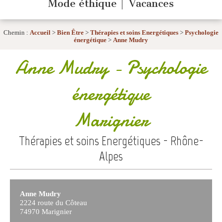
Mode éthique
Vacances
Chemin :
Accueil
>
Bien Être
>
Thérapies et soins Energétiques
>
Psychologie
énergétique
>
Anne Mudry
Anne Mudry
- Psychologie
énergétique
Marignier
Thérapies et soins Energétiques - Rhône-
Alpes
Anne Mudry
2224 route du Côteau
74970 Marignier