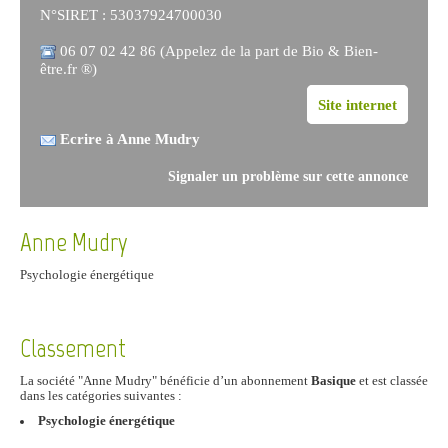
N°SIRET : 53037924700030
06 07 02 42 86 (Appelez de la part de Bio & Bien-
être.fr ®)
Site internet
Ecrire à Anne Mudry
Signaler un problème sur cette annonce
Anne Mudry
Psychologie énergétique
Classement
La société "Anne Mudry" bénéficie d’un abonnement
Basique
et est classée
dans les catégories suivantes :
Psychologie énergétique