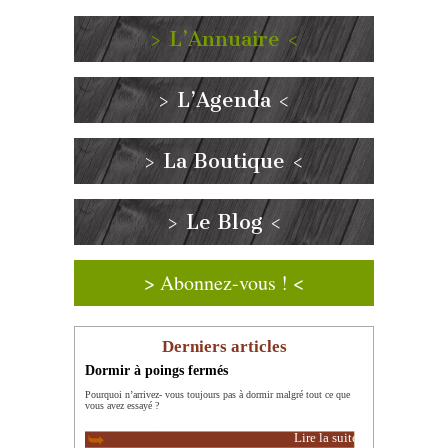
> L’Annuaire <
> L’Agenda <
> La Boutique <
> Le Blog <
> Abonnez-vous ! <
Derniers articles
Dormir à poings fermés
Pourquoi n’arrivez- vous toujours pas à dormir malgré tout ce que
vous avez essayé ?
Lire la suite