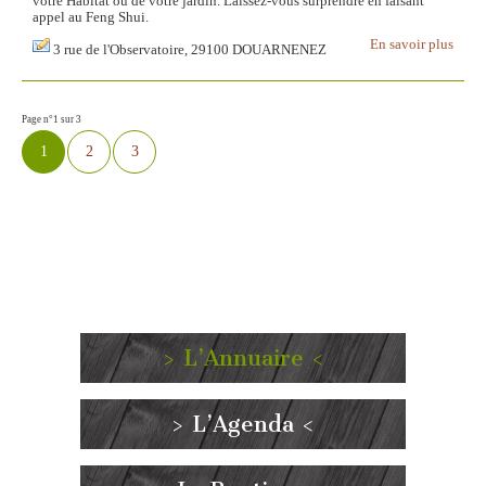
votre Habitat ou de votre jardin. Laissez-vous surprendre en faisant
appel au Feng Shui.
En savoir plus
3 rue de l'Observatoire, 29100 DOUARNENEZ
Page n°1 sur 3
1
2
3
> L’Annuaire <
> L’Agenda <