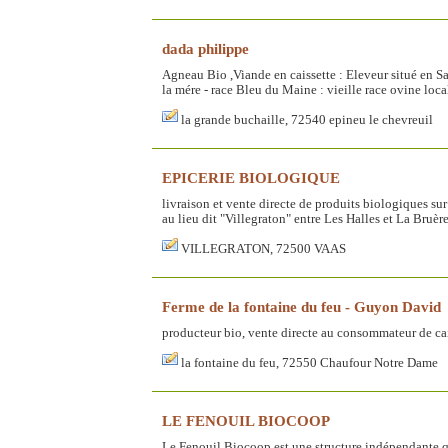
dada philippe
Agneau Bio ,Viande en caissette : Eleveur situé en S
la mére - race Bleu du Maine : vieille race ovine locale
la grande buchaille, 72540 epineu le chevreuil
EPICERIE BIOLOGIQUE
livraison et vente directe de produits biologiques s
au lieu dit "Villegraton" entre Les Halles et La Bruè
VILLEGRATON, 72500 VAAS
Ferme de la fontaine du feu - Guyon David
producteur bio, vente directe au consommateur de cai
la fontaine du feu, 72550 Chaufour Notre Dame
LE FENOUIL BIOCOOP
Le Fenouil Biocoop est une structure indépendante q