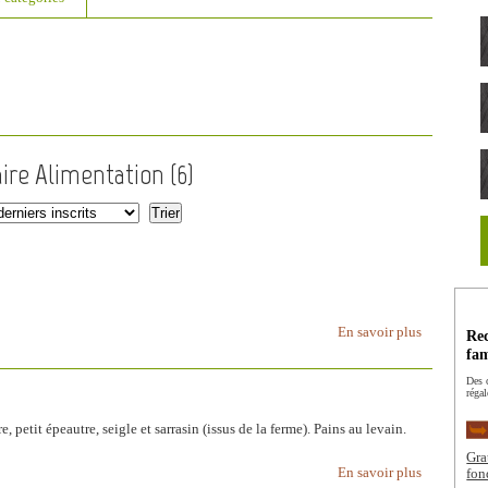
aire Alimentation (
6
)
En savoir plus
Rec
fam
Des c
régal
, petit épeautre, seigle et sarrasin (issus de la ferme). Pains au levain.
Gra
En savoir plus
fon