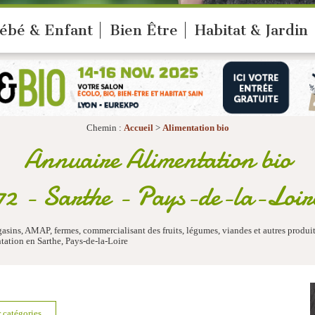
ébé & Enfant
Bien Être
Habitat & Jardin
Chemin :
Accueil
>
Alimentation bio
Annuaire Alimentation bio
72 - Sarthe - Pays-de-la-Loir
gasins, AMAP, fermes, commercialisant des fruits, légumes, viandes et autres produ
tation en Sarthe, Pays-de-la-Loire
r catégories