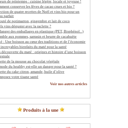
eurs de printemps : cuisine légère, locale et joyeuse !
ment conserver les fèves de cacao crues et bio ?
ection de quatre recettes de Noël et vins bio pour un
u parfait
outé de potimarron, gingembre et lait de coco
ls vins déguster avec la raclette ?
danger des emballages en plastique (PET, Bisphénol...)
mble aux pommes, sarrasin et beurre de cacahuète
é : Une boisson au cœur des traditions et de l’économie
 incroyables bienfaits du maté pour la santé
a découverte du maté : origines et histoire d’une boisson
estrale
ette de la mousse au chocolat végétale
mode du healthy est-elle un danger pour la santé ?
ette du cake citron, amande, huile d’olive
posez votre tisane santé
Voir nos autres articles
Produits à la une