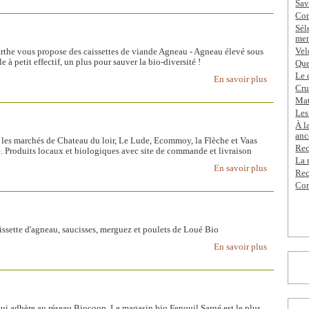
Sav
Com
Sél
men
Vel
arthe vous propose des caissettes de viande Agneau - Agneau élevé sous
 à petit effectif, un plus pour sauver la bio-diversité !
Que
Le 
En savoir plus
Cru
Mat
Les
À l
anc
ur les marchés de Chateau du loir, Le Lude, Ecommoy, la Flèche et Vaas
Rec
re. Produits locaux et biologiques avec site de commande et livraison
La 
En savoir plus
Rec
Com
ssette d'agneau, saucisses, merguez et poulets de Loué Bio
En savoir plus
ui adhère au réseau Biocoop. Le magasin bio Fenouil Sargé est le plus