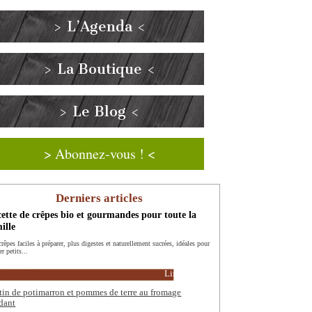
> L’Agenda <
> La Boutique <
> Le Blog <
> Abonnez-vous ! <
Derniers articles
ette de crêpes bio et gourmandes pour toute la
ille
rêpes faciles à préparer, plus digestes et naturellement sucrées, idéales pour
er petits...
Lire la suite
tin de potimarron et pommes de terre au fromage
dant