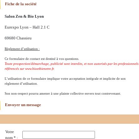
Fiche de la société
Salon Zen & Bio Lyon
Eurexpo Lyon – Hall 2.1 C
69680 Chassieu
Règlement d’utilisation :
Ce formulaire de contact est destiné à vos questions.
Toute prospection/démarchage, publicité sont interdits, et non autorisés par les professionnels
référencés sur www.bioetbienetre.fr.
L’utilisation de ce formulaire implique votre acceptation intégrale et implicite de son
règlement d’utilisation.
Son non-respect pourra amener à une plainte collective envers tout contrevenant.
Envoyer un message
Votre
nom * :