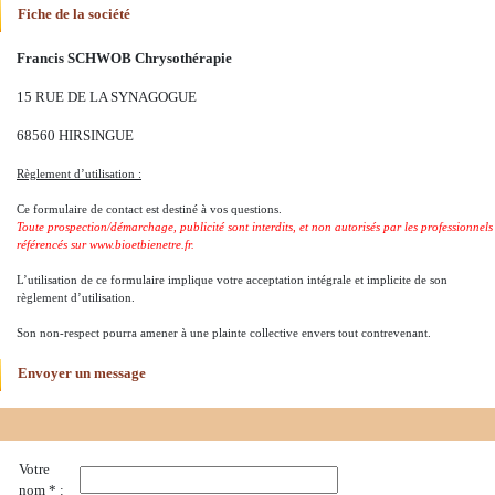
Fiche de la société
Francis SCHWOB Chrysothérapie
15 RUE DE LA SYNAGOGUE
68560 HIRSINGUE
Règlement d’utilisation :
Ce formulaire de contact est destiné à vos questions.
Toute prospection/démarchage, publicité sont interdits, et non autorisés par les professionnels
référencés sur www.bioetbienetre.fr.
L’utilisation de ce formulaire implique votre acceptation intégrale et implicite de son
règlement d’utilisation.
Son non-respect pourra amener à une plainte collective envers tout contrevenant.
Envoyer un message
Votre
nom * :