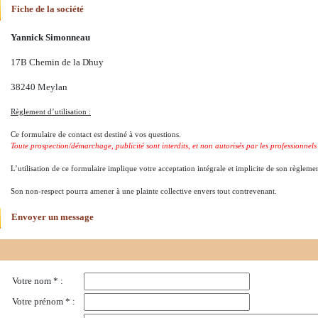
Fiche de la société
Yannick Simonneau
17B Chemin de la Dhuy
38240 Meylan
Règlement d’utilisation :
Ce formulaire de contact est destiné à vos questions.
Toute prospection/démarchage, publicité sont interdits, et non autorisés par les professionnels 
L’utilisation de ce formulaire implique votre acceptation intégrale et implicite de son règlemen
Son non-respect pourra amener à une plainte collective envers tout contrevenant.
Envoyer un message
Votre nom * :
Votre prénom * :