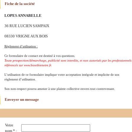
Fiche de la société
LOPES ANNABELLE
36 RUE LUCIEN SAMPAIX
08330 VRIGNE AUX BOIS
Règlement d’utilisation :
Ce formulaire de contact est destiné à vos questions.
Toute prospection/démarchage, publicité sont interdits, et non autorisés par les professionnels
référencés sur www.bioetbienetre.fr.
L’utilisation de ce formulaire implique votre acceptation intégrale et implicite de son
règlement d’utilisation.
Son non-respect pourra amener à une plainte collective envers tout contrevenant.
Envoyer un message
Votre
nom * :