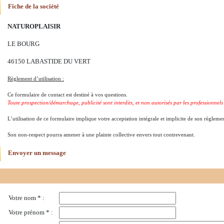
Fiche de la société
NATUROPLAISIR
LE BOURG
46150 LABASTIDE DU VERT
Règlement d’utilisation :
Ce formulaire de contact est destiné à vos questions.
Toute prospection/démarchage, publicité sont interdits, et non autorisés par les professionnels 
L’utilisation de ce formulaire implique votre acceptation intégrale et implicite de son règlemen
Son non-respect pourra amener à une plainte collective envers tout contrevenant.
Envoyer un message
Votre nom * :
Votre prénom * :