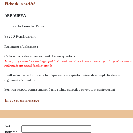
Fiche de la société
ARBAUREA
5 rue de la Franche Pierre
88200 Remiremont
Règlement d’utilisation :
Ce formulaire de contact est destiné à vos questions.
Toute prospection/démarchage, publicité sont interdits, et non autorisés par les professionnels
référencés sur www.bioetbienetre.fr.
L’utilisation de ce formulaire implique votre acceptation intégrale et implicite de son
règlement d’utilisation.
Son non-respect pourra amener à une plainte collective envers tout contrevenant.
Envoyer un message
Votre
nom * :