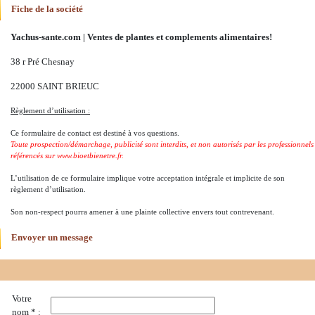
Fiche de la société
Yachus-sante.com | Ventes de plantes et complements alimentaires!
38 r Pré Chesnay
22000 SAINT BRIEUC
Règlement d’utilisation :
Ce formulaire de contact est destiné à vos questions.
Toute prospection/démarchage, publicité sont interdits, et non autorisés par les professionnels
référencés sur www.bioetbienetre.fr.
L’utilisation de ce formulaire implique votre acceptation intégrale et implicite de son
règlement d’utilisation.
Son non-respect pourra amener à une plainte collective envers tout contrevenant.
Envoyer un message
Votre
nom * :