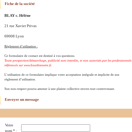
Fiche de la société
BLAY c. Hélène
21 rue Xavier Privas
69008 Lyon
Règlement d’utilisation :
Ce formulaire de contact est destiné à vos questions.
Toute prospection/démarchage, publicité sont interdits, et non autorisés par les professionnels
référencés sur www.bioetbienetre.fr.
L’utilisation de ce formulaire implique votre acceptation intégrale et implicite de son
règlement d’utilisation.
Son non-respect pourra amener à une plainte collective envers tout contrevenant.
Envoyer un message
Votre
nom * :