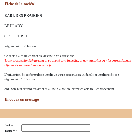
Fiche de la société
EARL DES PRAIRIES
BRULADY
03450 EBREUIL
Règlement d’utilisation :
Ce formulaire de contact est destiné à vos questions.
Toute prospection/démarchage, publicité sont interdits, et non autorisés par les professionnels
référencés sur www.bioetbienetre.fr.
L’utilisation de ce formulaire implique votre acceptation intégrale et implicite de son
règlement d’utilisation.
Son non-respect pourra amener à une plainte collective envers tout contrevenant.
Envoyer un message
Votre
nom * :